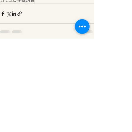
カミユビ
手技
講習
最新記事
すべて表示