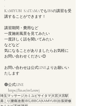
.
KAMIYUBI  SAITAMAでもIBSの講習を受
講することができます！
講習期間・費用など
一度施術風景を見てみたい
一度詳しく話を聞いてみたい
などなど
気になることがありましたらお気軽に
お問い合わせください😊
お問い合わせは公式LINEよりお願いい
たします
🟢公式LINE
https://lin.ee/nvLoxwj
埼玉
マッサージ
カミユビサイタマ
大宮
大宮駅
肩こり
腰痛
改善
IBS
JBBCA
KAMIYUBI
出張
研修