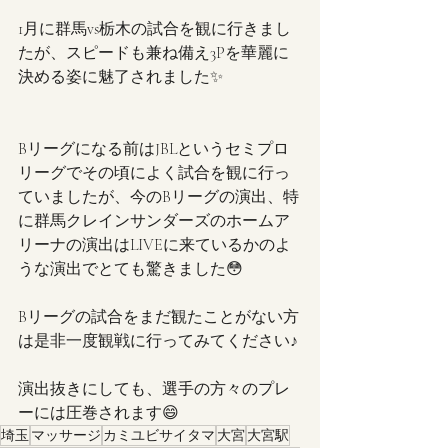
1月に群馬vs栃木の試合を観に行きまし
たが、スピードも兼ね備え3Pを華麗に
決める姿に魅了されました✨
Bリーグになる前はJBLというセミプロ
リーグでその頃によく試合を観に行っ
ていましたが、今のBリーグの演出、特
に群馬クレインサンダーズのホームア
リーナの演出はLIVEに来ているかのよ
うな演出でとても驚きました😳
Bリーグの試合をまだ観たことがない方
は是非一度観戦に行ってみてください♪
演出抜きにしても、選手の方々のプレ
ーには圧巻されます😄
埼玉
マッサージ
カミユビサイタマ
大宮
大宮駅