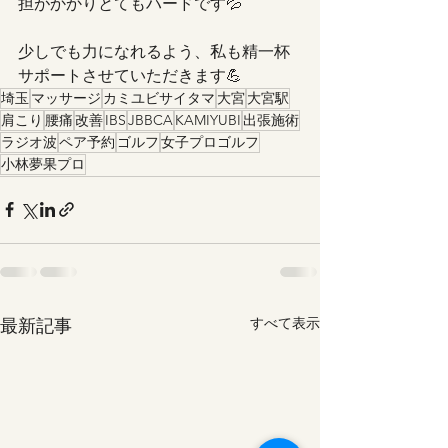
担がかかりとてもハードです💦
少しでも力になれるよう、私も精一杯
サポートさせていただきます💪
埼玉
マッサージ
カミユビサイタマ
大宮
大宮駅
肩こり
腰痛
改善
IBS
JBBCA
KAMIYUBI
出張施術
ラジオ波
ペア予約
ゴルフ
女子プロゴルフ
小林夢果プロ
最新記事
すべて表示