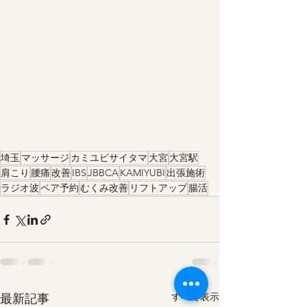
埼玉
マッサージ
カミユビサイタマ
大宮
大宮駅
肩こり
腰痛
改善
IBS
JBBCA
KAMIYUBI
出張施術
ラジオ波
ペア予約
むくみ改善
リフトアップ
腸活
最新記事
すべて表示