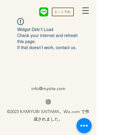
ネット予約
Widget Didn’t Load
Check your internet and refresh
this page.
If that doesn’t work, contact us.
info@mysite.com
©2023 KAMIYUBI SAITAMA。Wix.com で作
成されました。